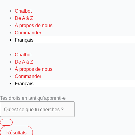
Aller
au
Chatbot
contenu
De A à Z
À propos de nous
Commander
Français
Chatbot
De A à Z
À propos de nous
Commander
Français
Search
Search
Tes droits en tant qu’apprenti-e
...
...
Résultats