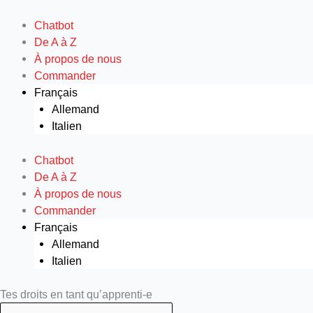
Aller
au
Chatbot
contenu
De A à Z
À propos de nous
Commander
Français
Allemand
Italien
Chatbot
De A à Z
À propos de nous
Commander
Français
Allemand
Italien
Search
Search
Tes droits en tant qu’apprenti-e
...
...