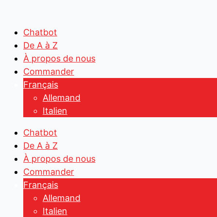
Aller
Search
Search
au
...
...
contenu
Chatbot
De A à Z
À propos de nous
Commander
Français
Allemand
Italien
Chatbot
De A à Z
À propos de nous
Commander
Français
Allemand
Italien