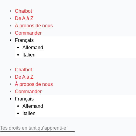
Aller
au
Chatbot
contenu
De A à Z
À propos de nous
Commander
Français
Allemand
Italien
Chatbot
De A à Z
À propos de nous
Commander
Français
Allemand
Italien
Search
Search
Tes droits en tant qu’apprenti-e
...
...