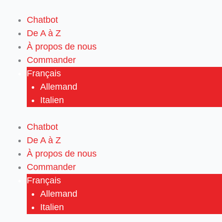
Aller
au
Chatbot
contenu
De A à Z
À propos de nous
Commander
Français
Allemand
Italien
Chatbot
De A à Z
À propos de nous
Commander
Français
Allemand
Italien