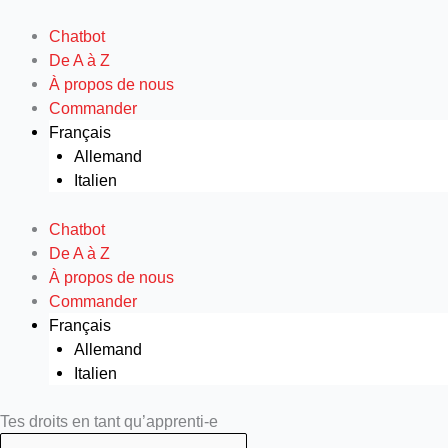
Aller
au
Chatbot
contenu
De A à Z
À propos de nous
Commander
Français
Allemand
Italien
Chatbot
De A à Z
À propos de nous
Commander
Français
Allemand
Italien
Search
Search
Tes droits en tant qu’apprenti-e
...
...