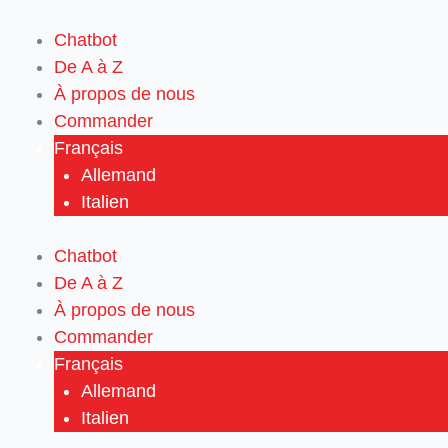
Aller
au
Chatbot
contenu
De A à Z
À propos de nous
Commander
Français
Allemand
Italien
Chatbot
De A à Z
À propos de nous
Commander
Français
Allemand
Italien