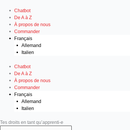
Aller
au
Chatbot
contenu
De A à Z
À propos de nous
Commander
Français
Allemand
Italien
Chatbot
De A à Z
À propos de nous
Commander
Français
Allemand
Italien
Search
Search
Tes droits en tant qu’apprenti-e
...
...