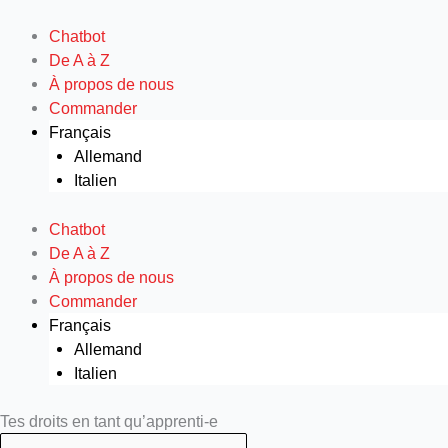
Aller
au
Chatbot
contenu
De A à Z
À propos de nous
Commander
Français
Allemand
Italien
Chatbot
De A à Z
À propos de nous
Commander
Français
Allemand
Italien
Search
Search
Tes droits en tant qu’apprenti-e
...
...