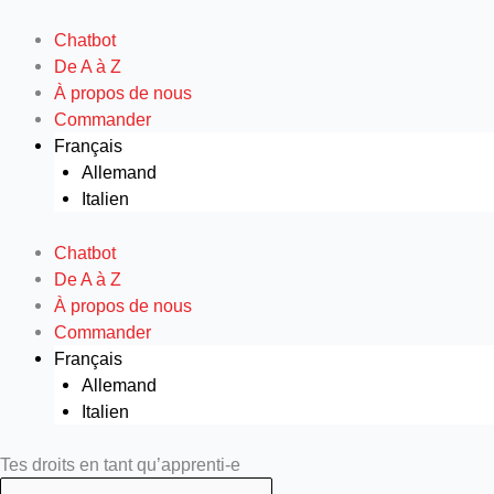
Aller
au
Chatbot
contenu
De A à Z
À propos de nous
Commander
Français
Allemand
Italien
Chatbot
De A à Z
À propos de nous
Commander
Français
Allemand
Italien
Search
Search
Tes droits en tant qu’apprenti-e
...
...