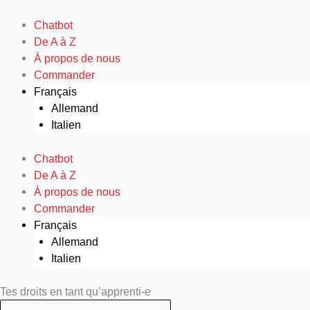
Aller
au
Chatbot
contenu
De A à Z
À propos de nous
Commander
Français
Allemand
Italien
Chatbot
De A à Z
À propos de nous
Commander
Français
Allemand
Italien
Search
Search
Tes droits en tant qu’apprenti-e
...
...