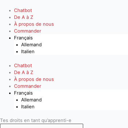
Aller
au
Chatbot
contenu
De A à Z
À propos de nous
Commander
Français
Allemand
Italien
Chatbot
De A à Z
À propos de nous
Commander
Français
Allemand
Italien
Search
Search
Tes droits en tant qu’apprenti-e
...
...