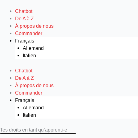
Aller
au
Chatbot
contenu
De A à Z
À propos de nous
Commander
Français
Allemand
Italien
Chatbot
De A à Z
À propos de nous
Commander
Français
Allemand
Italien
Search
Search
Tes droits en tant qu’apprenti-e
...
...