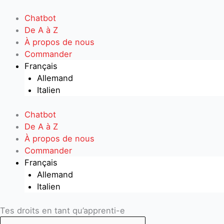
Aller
au
Chatbot
contenu
De A à Z
À propos de nous
Commander
Français
Allemand
Italien
Chatbot
De A à Z
À propos de nous
Commander
Français
Allemand
Italien
Search
Search
Tes droits en tant qu’apprenti-e
...
...