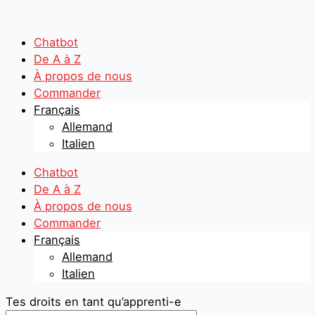
Aller
Search
Search
au
...
...
contenu
Chatbot
De A à Z
À propos de nous
Commander
Français
Allemand
Italien
Chatbot
De A à Z
À propos de nous
Commander
Français
Allemand
Italien
Tes droits en tant qu’apprenti-e