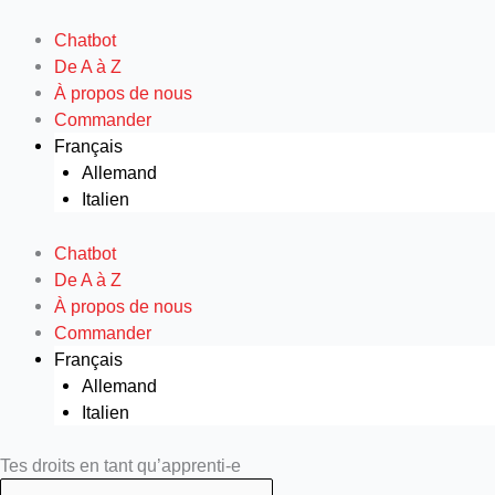
Aller
au
Chatbot
contenu
De A à Z
À propos de nous
Commander
Français
Allemand
Italien
Chatbot
De A à Z
À propos de nous
Commander
Français
Allemand
Italien
Search
Search
Tes droits en tant qu’apprenti-e
...
...