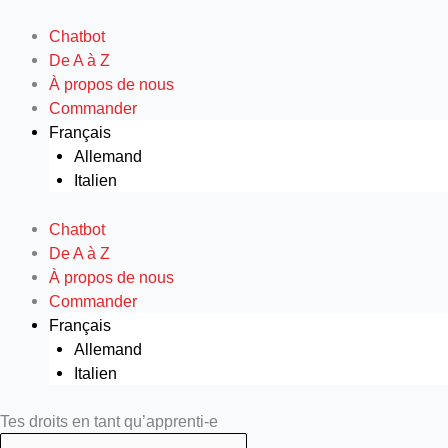
Aller
au
Chatbot
contenu
De A à Z
À propos de nous
Commander
Français
Allemand
Italien
Chatbot
De A à Z
À propos de nous
Commander
Français
Allemand
Italien
Search
Search
Tes droits en tant qu’apprenti-e
...
...