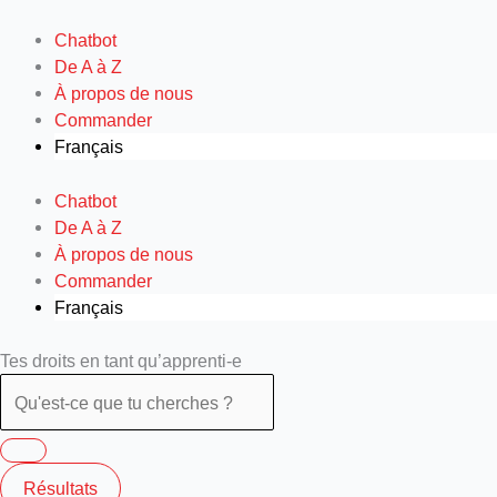
Aller
au
Chatbot
contenu
De A à Z
À propos de nous
Commander
Français
Chatbot
De A à Z
À propos de nous
Commander
Français
Search
Tes droits en tant qu’apprenti-e
...
Résultats