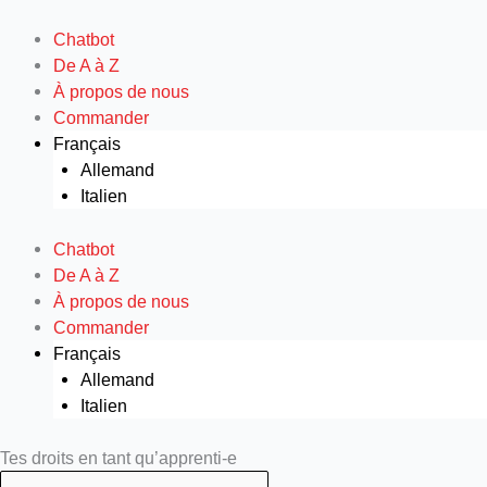
Aller
au
Chatbot
contenu
De A à Z
À propos de nous
Commander
Français
Allemand
Italien
Chatbot
De A à Z
À propos de nous
Commander
Français
Allemand
Italien
Search
Search
Tes droits en tant qu’apprenti-e
...
...