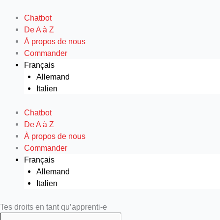
Aller
au
Chatbot
contenu
De A à Z
À propos de nous
Commander
Français
Allemand
Italien
Chatbot
De A à Z
À propos de nous
Commander
Français
Allemand
Italien
Search
Search
Tes droits en tant qu’apprenti-e
...
...