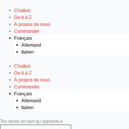
Aller
au
Chatbot
contenu
De A à Z
À propos de nous
Commander
Français
Allemand
Italien
Chatbot
De A à Z
À propos de nous
Commander
Français
Allemand
Italien
Search
Search
Tes droits en tant qu’apprenti-e
...
...