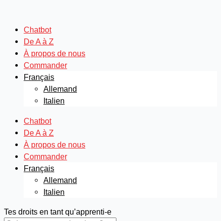
Aller
Search
Search
au
...
...
contenu
Chatbot
De A à Z
À propos de nous
Commander
Français
Allemand
Italien
Chatbot
De A à Z
À propos de nous
Commander
Français
Allemand
Italien
Tes droits en tant qu’apprenti-e