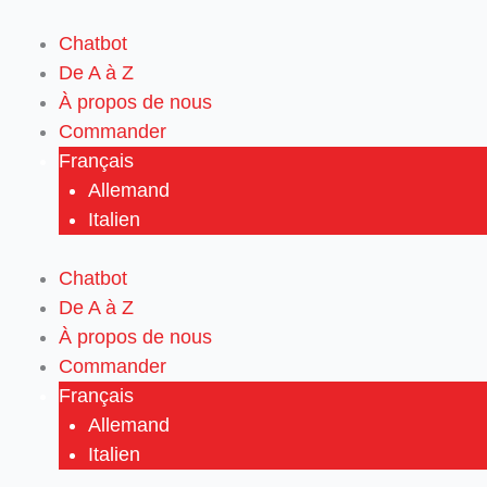
Aller
au
Chatbot
contenu
De A à Z
À propos de nous
Commander
Français
Allemand
Italien
Chatbot
De A à Z
À propos de nous
Commander
Français
Allemand
Italien