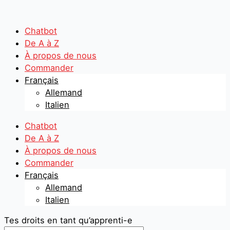
Aller
Search
Search
au
...
...
contenu
Chatbot
De A à Z
À propos de nous
Commander
Français
Allemand
Italien
Chatbot
De A à Z
À propos de nous
Commander
Français
Allemand
Italien
Tes droits en tant qu’apprenti-e