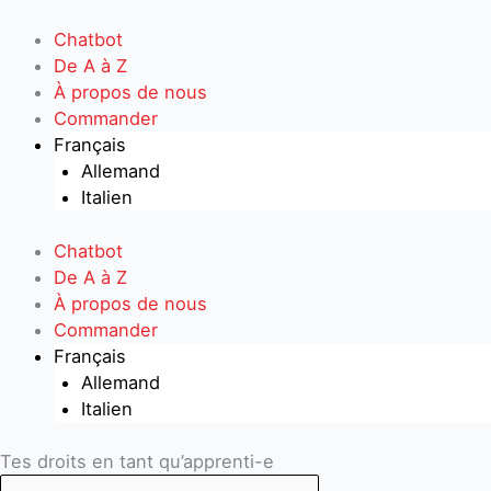
Aller
au
Chatbot
contenu
De A à Z
À propos de nous
Commander
Français
Allemand
Italien
Chatbot
De A à Z
À propos de nous
Commander
Français
Allemand
Italien
Search
Search
Tes droits en tant qu’apprenti-e
...
...