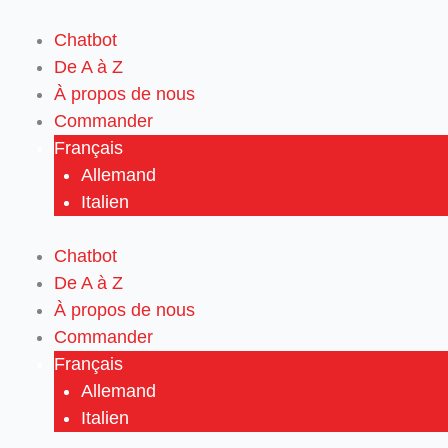
Aller
au
Chatbot
contenu
De A à Z
À propos de nous
Commander
Français
Allemand
Italien
Chatbot
De A à Z
À propos de nous
Commander
Français
Allemand
Italien