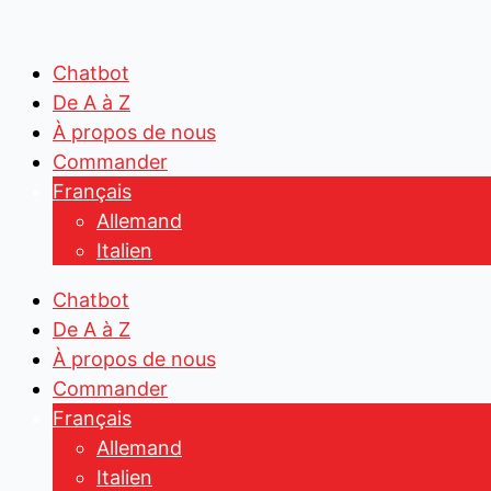
Aller
Search
Search
au
...
...
contenu
Chatbot
De A à Z
À propos de nous
Commander
Français
Allemand
Italien
Chatbot
De A à Z
À propos de nous
Commander
Français
Allemand
Italien