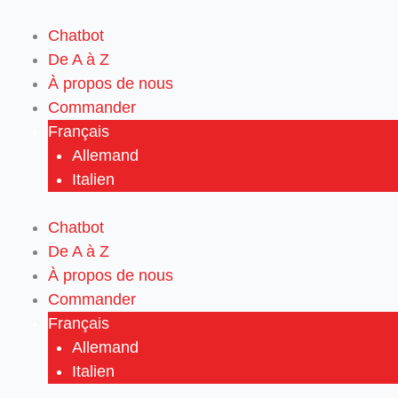
Aller
au
Chatbot
contenu
De A à Z
À propos de nous
Commander
Français
Allemand
Italien
Chatbot
De A à Z
À propos de nous
Commander
Français
Allemand
Italien