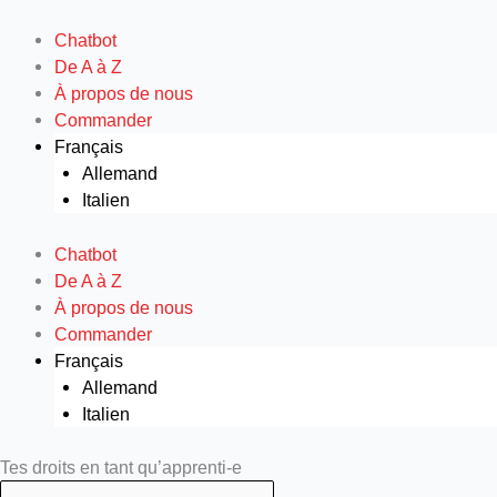
Aller
au
Chatbot
contenu
De A à Z
À propos de nous
Commander
Français
Allemand
Italien
Chatbot
De A à Z
À propos de nous
Commander
Français
Allemand
Italien
Search
Search
Tes droits en tant qu’apprenti-e
...
...