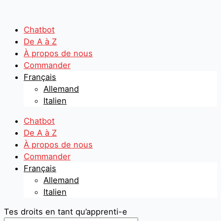
Aller
Search
Search
au
...
...
contenu
Chatbot
De A à Z
À propos de nous
Commander
Français
Allemand
Italien
Chatbot
De A à Z
À propos de nous
Commander
Français
Allemand
Italien
Tes droits en tant qu’apprenti-e