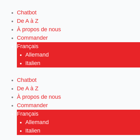
Aller
au
Chatbot
contenu
De A à Z
À propos de nous
Commander
Français
Allemand
Italien
Chatbot
De A à Z
À propos de nous
Commander
Français
Allemand
Italien