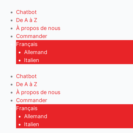
Aller
au
Chatbot
contenu
De A à Z
À propos de nous
Commander
Français
Allemand
Italien
Chatbot
De A à Z
À propos de nous
Commander
Français
Allemand
Italien