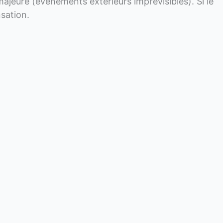
 majeure (événements extérieurs imprévisibles). Si le
sation.