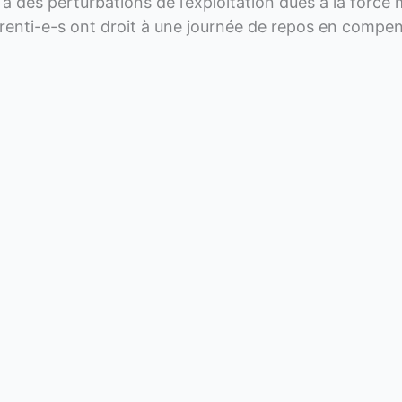
e à des perturbations de l’exploitation dues à la force
prenti-e-s ont droit à une journée de repos en compen