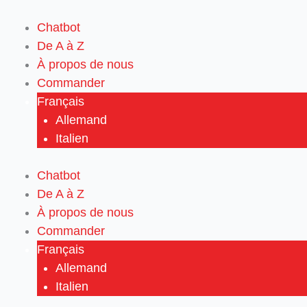
Aller
au
Chatbot
contenu
De A à Z
À propos de nous
Commander
Français
Allemand
Italien
Chatbot
De A à Z
À propos de nous
Commander
Français
Allemand
Italien